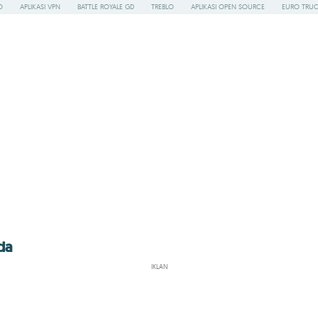
O
APLIKASI VPN
BATTLE ROYALE GD
TREBLO
APLIKASI OPEN SOURCE
EURO TRUC
da
IKLAN