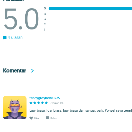
5.0
5
4
3
2
1
4 ulasan
Komentar
fancygreyhen81225
7 bulan lalu
Luar biasa, luar biasa, luar biasa dan sangat baik. Ponsel saya teri
Like
Balas