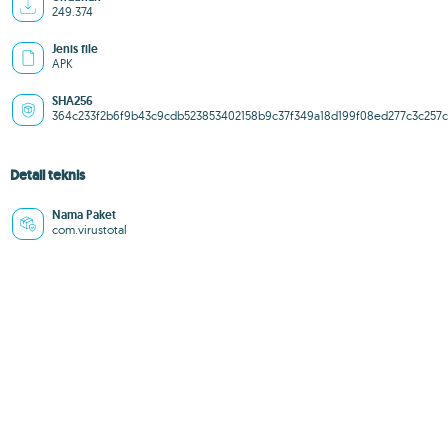
249.374
Jenis file
APK
SHA256
364c233f2b6f9b43c9cdb523853402158b9c37f349a18d199f08ed277c3c257c
Detail teknis
Nama Paket
com.virustotal