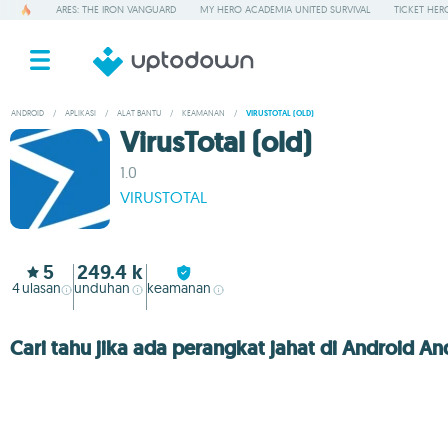
ARES: THE IRON VANGUARD
MY HERO ACADEMIA UNITED SURVIVAL
TICKET HER
ANDROID
/
APLIKASI
/
ALAT BANTU
/
KEAMANAN
/
VIRUSTOTAL (OLD)
VirusTotal (old)
1.0
VIRUSTOTAL
5
249.4 k
4
ulasan
unduhan
keamanan
Cari tahu jika ada perangkat jahat di Android An