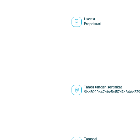
Lisensi
Proprietari
Tanda tangan sertifikat
9bc5090a47ebc5c157c7e84dd33
Tanggal